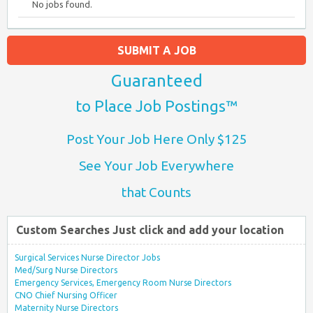
No jobs found.
SUBMIT A JOB
Guaranteed
to Place Job Postings™
Post Your Job Here Only $125
See Your Job Everywhere
that Counts
Custom Searches Just click and add your location
Surgical Services Nurse Director Jobs
Med/Surg Nurse Directors
Emergency Services, Emergency Room Nurse Directors
CNO Chief Nursing Officer
Maternity Nurse Directors