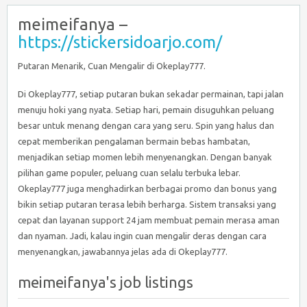
meimeifanya –
https://stickersidoarjo.com/
Putaran Menarik, Cuan Mengalir di Okeplay777.
Di Okeplay777, setiap putaran bukan sekadar permainan, tapi jalan
menuju hoki yang nyata. Setiap hari, pemain disuguhkan peluang
besar untuk menang dengan cara yang seru. Spin yang halus dan
cepat memberikan pengalaman bermain bebas hambatan,
menjadikan setiap momen lebih menyenangkan. Dengan banyak
pilihan game populer, peluang cuan selalu terbuka lebar.
Okeplay777 juga menghadirkan berbagai promo dan bonus yang
bikin setiap putaran terasa lebih berharga. Sistem transaksi yang
cepat dan layanan support 24 jam membuat pemain merasa aman
dan nyaman. Jadi, kalau ingin cuan mengalir deras dengan cara
menyenangkan, jawabannya jelas ada di Okeplay777.
meimeifanya's job listings